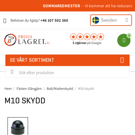
SOMMARSEMESTER
- - Vi kommer att ha reducerad 
Sweden
Behöver du hjälp?
+46 107 502 360
5 stjärnor
på Google
SE VÅRT SORTIMENT
Hem
Fästen-Gångjärn
Bult/Mutterskydd
M10 skydd
M10 SKYDD