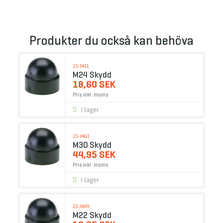
Produkter du också kan behöva
23-3411
M24 Skydd
18,60 SEK
Pris inkl. moms
I lager
23-3463
M30 Skydd
44,95 SEK
Pris inkl. moms
I lager
23-3409
M22 Skydd