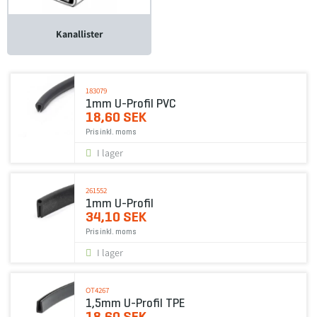
Kanallister
183079
1mm U-Profil PVC
18,60 SEK
Pris inkl. moms
I lager
261552
1mm U-Profil
34,10 SEK
Pris inkl. moms
I lager
OT4267
1,5mm U-Profil TPE
18,60 SEK