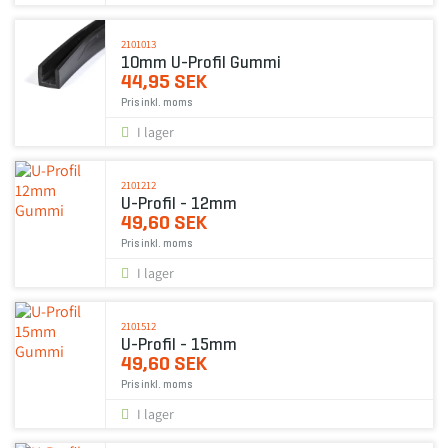
2101013
10mm U-Profil Gummi
44,95 SEK
Pris inkl. moms
I lager
2101212
U-Profil - 12mm
49,60 SEK
Pris inkl. moms
I lager
2101512
U-Profil - 15mm
49,60 SEK
Pris inkl. moms
I lager