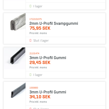
I lager
1722101075
2mm U-Profil Svampgummi
75,95 SEK
Pris inkl. moms
Slut i lager
21101474
3mm U-Profil Gummi
29,45 SEK
Pris inkl. moms
I lager
1000800
3mm U-Profil Gummi
34,10 SEK
Pris inkl. moms