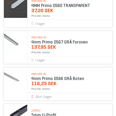
0560-0002-45
4MM Primo 0560 TRANSPARENT
37,20 SEK
Pris inkl. moms
I lager
0567-0001-45
4mm Primo 0567 GRÅ Foroven
137,95 SEK
Pris inkl. moms
I lager
0566-0001-45
4mm Primo 0566 GRÅ Boten
116,25 SEK
Pris inkl. moms
Slut i lager
2100512
5mm U-Profil