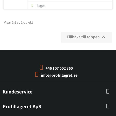
I lager
Visar 1-1 av 1 objekt
Tillbaka till toppen

+46 107 502 360
info@profillagret.se
Kundeservice
Profillageret ApS