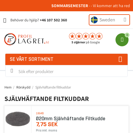
SOMMARSEMESTER
- - Vi kommer att ha redu
Sweden
Behöver du hjälp?
+46 107 502 360
5 stjärnor
på Google
SE VÅRT SORTIMENT
Hem
Rörskydd
Självhäftande filtkuddar
SJÄLVHÄFTANDE FILTKUDDAR
1864B
Ø20mm Självhäftande Filtkudde
7,75 SEK
Pris inkl. moms