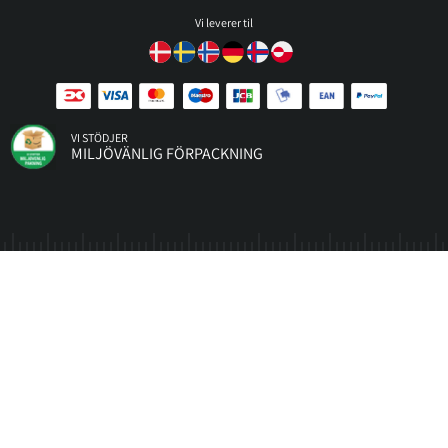
Vi leverer til
VI STÖDJER
MILJÖVÄNLIG FÖRPACKNING