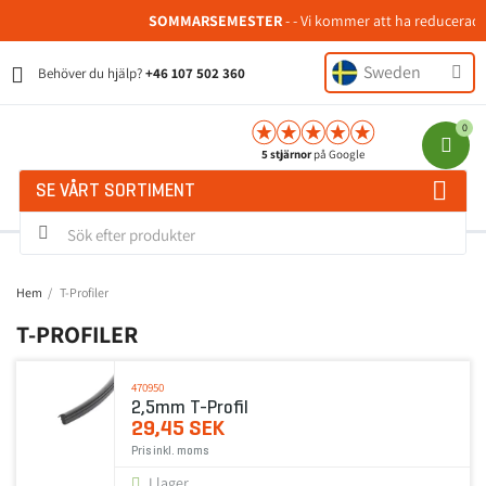
SOMMARSEMESTER
- - Vi kommer att ha reducerad b
Sweden
Behöver du hjälp?
+46 107 502 360
5 stjärnor
på Google
SE VÅRT SORTIMENT
Hem
T-Profiler
T-PROFILER
470950
2,5mm T-Profil
29,45 SEK
Pris inkl. moms
I lager