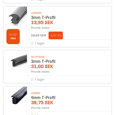
21604950
3mm T-Profil
13,95 SEK
Pris inkl. moms
SKARP
18,60 SEK
-4,65 SEK
PRIS
I lager
54-16790365
3mm T-Profil
31,00 SEK
Pris inkl. moms
I lager
2300000
4mm T-Profil
38,75 SEK
Pris inkl. moms