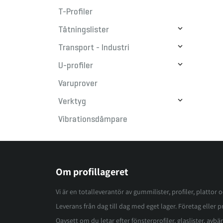
T-Profiler

Tätningslister

Transport - Industri

U-profiler
Varuprover

Verktyg
Vibrationsdämpare
Om profillageret
Vi är en totalleverantör av gummilister, profiler, plattor 
Leverans från dag till dag med eget lager. Företag eller pri
Oavsett om du letar efter fönsterprofiler, glaslister, avbär