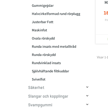
M
Gummigejslar
1
Halvcirkelformad rund rörplugg
Pr
Justerbar Fott
Maskinfot
Ovala rörskydd
Runda insats med metalltråd
Runda rörskydd
Visar 1-
Rundvinklad insats
Självhäftande filtkuddar
Svivelfot

Säkerhet

Slangar och kopplingar

Svampgummi