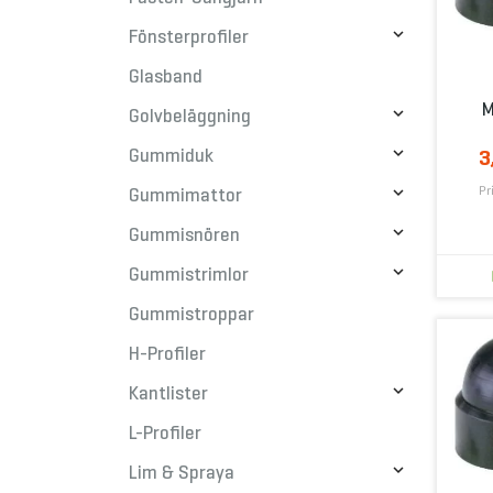

Fönsterprofiler
Glasband
M

Golvbeläggning

Gummiduk
3
Pr

Gummimattor

Gummisnören

Gummistrimlor
Gummistroppar
H-Profiler

Kantlister
L-Profiler

Lim & Spraya