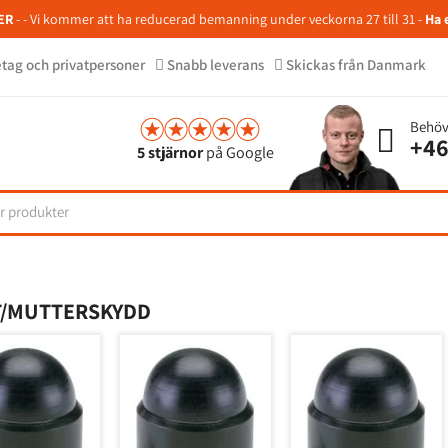
ER
- - Vi kommer att ha reducerad bemanning under veckorna 27 till 31 -
Ha 
retag och privatpersoner
Snabb leverans
Skickas från Danmark
Behöv
+46
5 stjärnor
på Google
T/MUTTERSKYDD