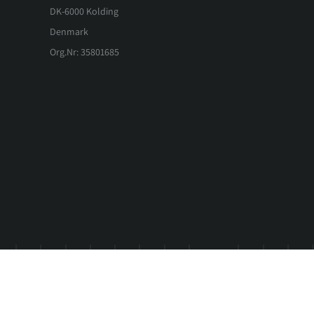
DK-6000 Kolding
Denmark
Org.Nr: 35801685