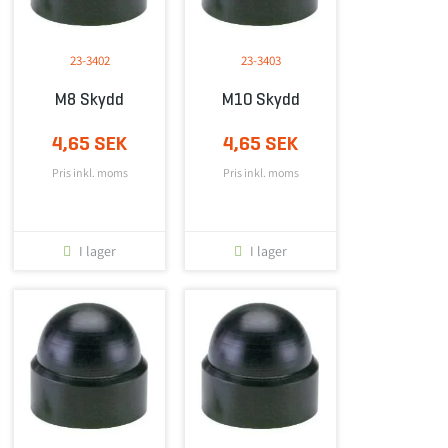
23-3402
23-3403
M8 Skydd
M10 Skydd
4,65 SEK
4,65 SEK
Pris inkl. moms
Pris inkl. moms
I lager
I lager