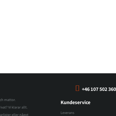
+46 107 502 360
och mattor.
Kundeservice
vat? Vi klarar allt.
Leverans
arlister eller något