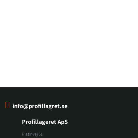
info@profillagret.se
Profillageret ApS
Platinvej 61