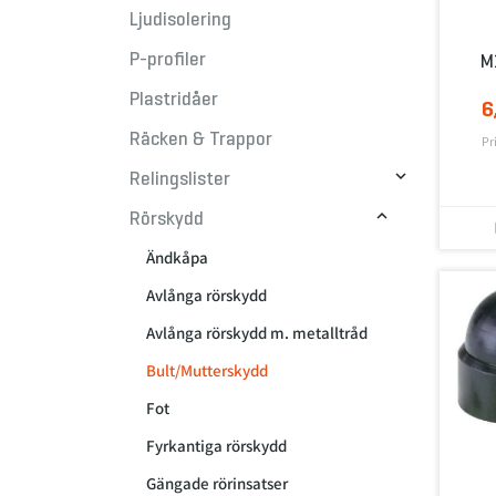
Ljudisolering
P-profiler
M
Plastridåer
6
Räcken & Trappor
Pr

Relingslister

Rörskydd
Ändkåpa
Avlånga rörskydd
Avlånga rörskydd m. metalltråd
Bult/Mutterskydd
Fot
Fyrkantiga rörskydd
Gängade rörinsatser