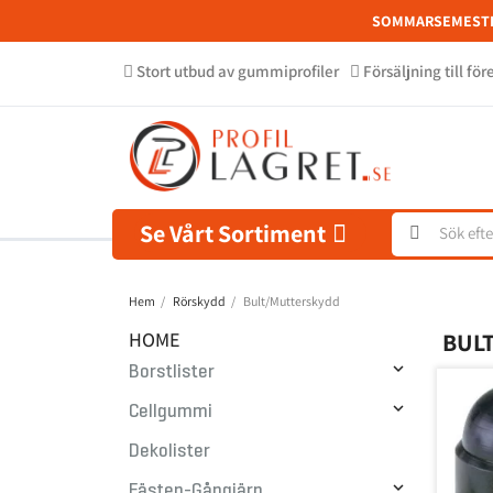
SOMMARSEMEST
Stort utbud av gummiprofiler
Försäljning till fö
Se Vårt Sortiment
Hem
Rörskydd
Bult/Mutterskydd
HOME
BUL

Borstlister

Cellgummi
Dekolister

Fästen-Gångjärn