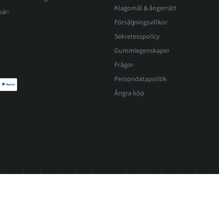
Klagomål & ångerrätt
här:
Försäljningsvillkor
Sekretesspolicy
Gummiegenskaper
Frågor
Persondatapolitik
Ångra köp