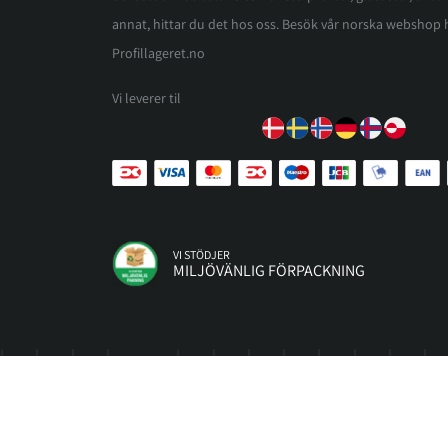
annat, hittar du det hos oss. Besök vår norska webshop 
Profillageret.no
Vi leverer til
VI STÖDJER
MILJÖVÄNLIG FÖRPACKNING