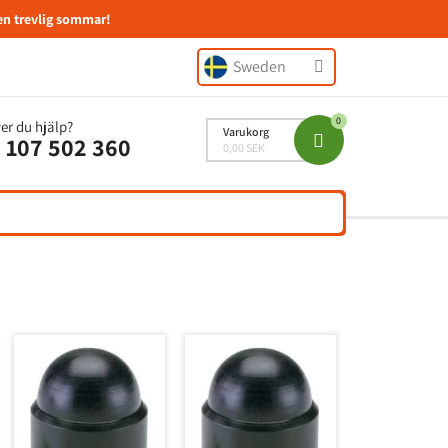
en trevlig sommar!
Sweden
er du hjälp?
Varukorg
 107 502 360
0,00 SEK