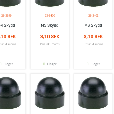
23-3399
23-3400
23-3401
4 Skydd
M5 Skydd
M6 Skydd
,10 SEK
3,10 SEK
3,10 SEK
is inkl. moms
Pris inkl. moms
Pris inkl. moms
I lager
I lager
I lager