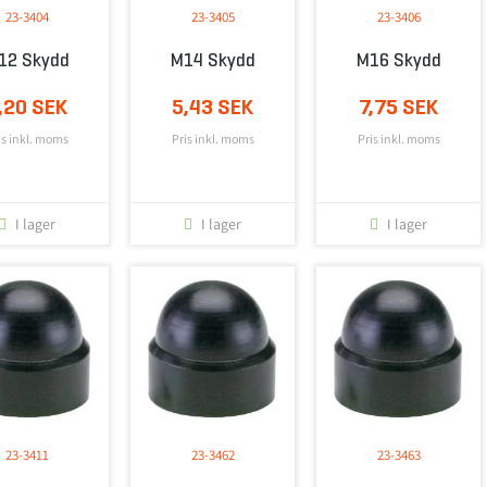
23-3404
23-3405
23-3406
12 Skydd
M14 Skydd
M16 Skydd
,20 SEK
5,43 SEK
7,75 SEK
is inkl. moms
Pris inkl. moms
Pris inkl. moms
I lager
I lager
I lager
23-3411
23-3462
23-3463