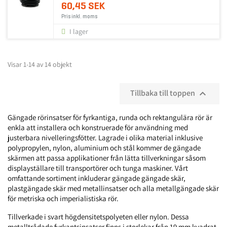
60,45 SEK
Pris inkl. moms
I lager
Visar 1-14 av 14 objekt
Tillbaka till toppen

Gängade rörinsatser för fyrkantiga, runda och rektangulära rör är
enkla att installera och konstruerade för användning med
justerbara nivelleringsfötter. Lagrade i olika material inklusive
polypropylen, nylon, aluminium och stål kommer de gängade
skärmen att passa applikationer från lätta tillverkningar såsom
displayställare till transportörer och tunga maskiner. Vårt
omfattande sortiment inkluderar gängade gängade skär,
plastgängade skär med metallinsatser och alla metallgängade skär
för metriska och imperialistiska rör.
Tillverkade i svart högdensitetspolyeten eller nylon. Dessa
metalltrådade fyrkantsinsatser finns i storlekar från 19 mm kvadrat