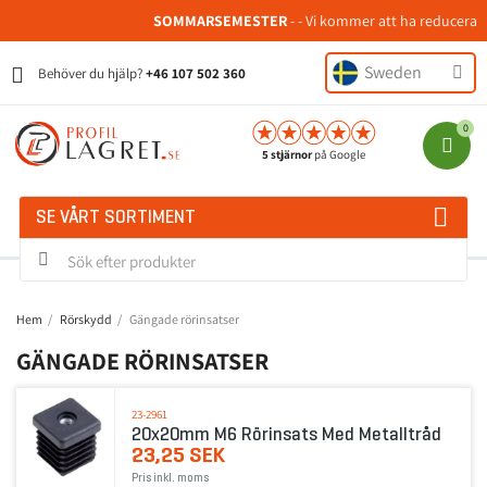
SOMMARSEMESTER
- - Vi kommer att ha reducerad b
Sweden
Behöver du hjälp?
+46 107 502 360
5 stjärnor
på Google
SE VÅRT SORTIMENT
Hem
Rörskydd
Gängade rörinsatser
GÄNGADE RÖRINSATSER
23-2961
20x20mm M6 Rörinsats Med Metalltråd
23,25 SEK
Pris inkl. moms