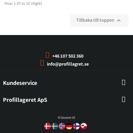
Visar 1-10 av 10 objekt
Tillbaka till toppen

+46 107 502 360
info@profillagret.se
Kundeservice
Profillageret ApS
Vi leverer til