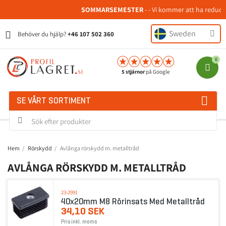
SOMMARSEMESTER
- - Vi kommer att ha reducer
Sweden
Behöver du hjälp?
+46 107 502 360
5 stjärnor
på Google
SE VÅRT SORTIMENT
Hem
Rörskydd
Avlånga rörskydd m. metalltråd
AVLÅNGA RÖRSKYDD M. METALLTRÅD
23-2991
40x20mm M8 Rörinsats Med Metalltråd
34,10 SEK
Pris inkl. moms