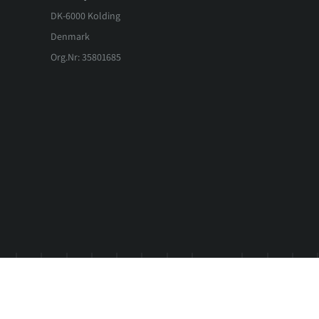
DK-6000 Kolding
Denmark
Org.Nr: 35801685