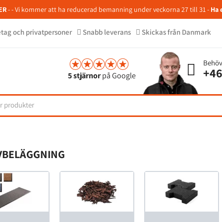
ER
- - Vi kommer att ha reducerad bemanning under veckorna 27 till 31 -
Ha 
retag och privatpersoner
Snabb leverans
Skickas från Danmark
Behöv
+46
5 stjärnor
på Google
VBELÄGGNING