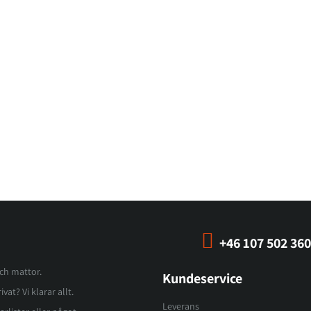
+46 107 502 360
och mattor.
Kundeservice
vat? Vi klarar allt.
Leverans