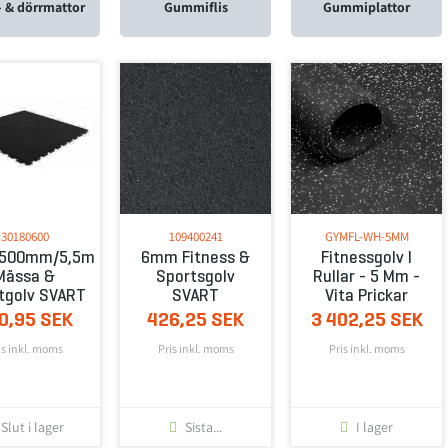
- & dörrmattor
Gummiflis
Gummiplattor
30180600
109400241
GYMFL-WH-5MM
x500mm/5,5mm
6mm Fitness &
Fitnessgolv I
Mässa &
Sportsgolv
Rullar - 5 Mm -
tgolv SVART
SVART
Vita Prickar
0,95 SEK
426,25 SEK
3 402,25 SEK
is inkl. moms
Pris inkl. moms
Pris inkl. moms
Slut i lager
Sista...
I lager