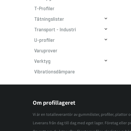
T-Profiler

Tätningslister

Transport - Industri

U-profiler
Varuprover

Verktyg
Vibrationsdämpare
Om profillageret
Vi är en totalleverantör av gummilister, profiler, plattor 
Leverans från dag till dag med eget lager. Företag eller pri