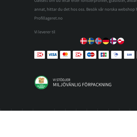
Oavsett om du letar efter fönsterprofiler, glaslister, avbär
annat, hittar du det hos oss. Besök vår norska webshop 
Profillageret.no
Vi leverer til
VI STÖDJER
MILJÖVÄNLIG FÖRPACKNING