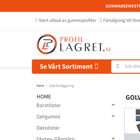
SOMMARSEMEST
Stort utbud av gummiprofiler
Försäljning till fö
Se Vårt Sortiment
Hem
Golvbeläggning
HOME
GOL

Borstlister

Cellgummi
Dekolister

Fästen-Gångjärn