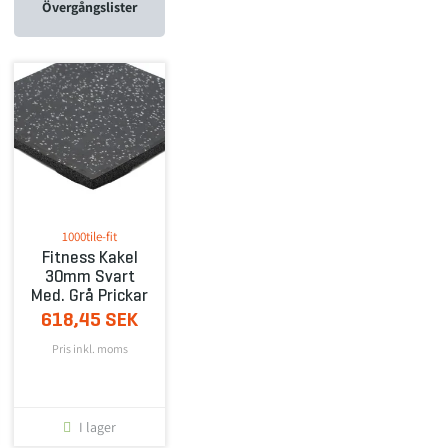
Övergångslister
1000tile-fit
Fitness Kakel
30mm Svart
Med. Grå Prickar
618,45 SEK
Pris inkl. moms
I lager