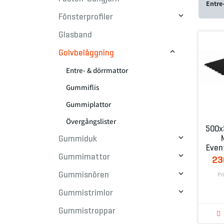
Entre

Fönsterprofiler
Glasband

Golvbeläggning
Entre- & dörrmattor
Gummiflis
Gummiplattor
Övergångslister
500

Gummiduk
Even

Gummimattor
23

Gummisnören
Pr

Gummistrimlor
Gummistroppar