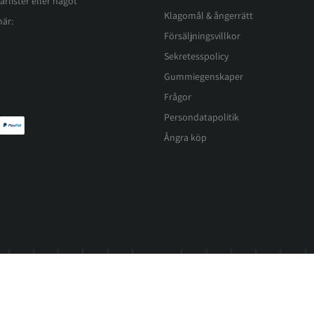
arlister eller något
Klagomål & ångerrätt
här:
Försäljningsvillkor
Sekretesspolicy
Gummiegenskaper
Frågor
Persondatapolitik
Ångra köp