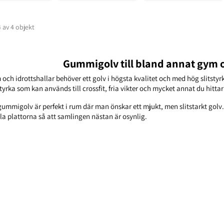
4 av 4 objekt
Gummigolv till bland annat gym o
och idrottshallar behöver ett golv i högsta kvalitet och med hög slitsty
styrka som kan används till crossfit, fria vikter och mycket annat du hittar i
gummigolv är perfekt i rum där man önskar ett mjukt, men slitstarkt golv
a plattorna så att samlingen nästan är osynlig.