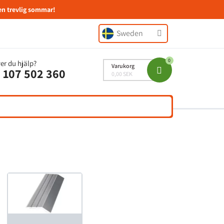
en trevlig sommar!
Sweden
er du hjälp?
Varukorg
 107 502 360
0,00 SEK