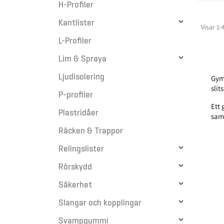
H-Profiler

Kantlister
Visar 1-
L-Profiler

Lim & Spraya
Ljudisolering
Gym 
slit
P-profiler
Ett 
Plastridåer
saml
Räcken & Trappor

Relingslister

Rörskydd

Säkerhet

Slangar och kopplingar

Svampgummi