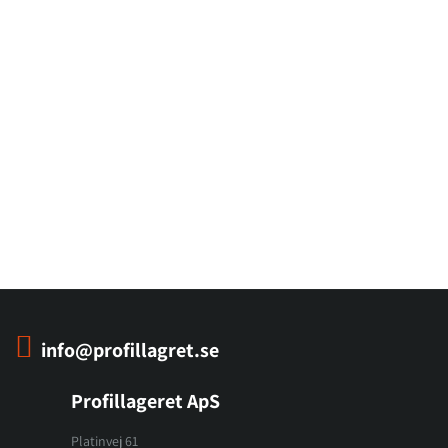
info@profillagret.se
Profillageret ApS
Platinvej 61