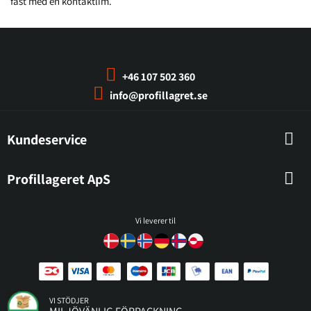
fast med en kontaktlim.
+46 107 502 360
info@profillagret.se
Kundeservice
Profillageret ApS
Vi leverer til
VI STÖDJER