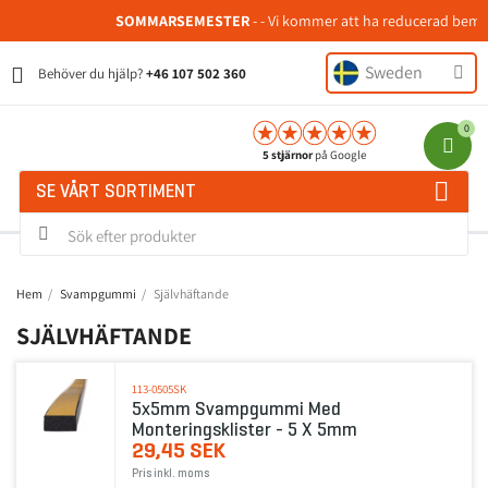
SOMMARSEMESTER
- - Vi kommer att ha reducerad bemannin
Sweden
Behöver du hjälp?
+46 107 502 360
5 stjärnor
på Google
SE VÅRT SORTIMENT
Hem
Svampgummi
Självhäftande
SJÄLVHÄFTANDE
113-0505SK
5x5mm Svampgummi Med
Monteringsklister - 5 X 5mm
29,45 SEK
Pris inkl. moms