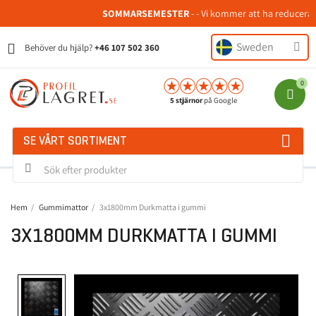
SOMMARSEMESTER
- - Vi kommer att ha reducerad 
Sweden
Behöver du hjälp?
+46 107 502 360
5 stjärnor
på Google
SE VÅRT SORTIMENT
Hem
Gummimattor
3x1800mm Durkmatta i gummi
3X1800MM DURKMATTA I GUMMI