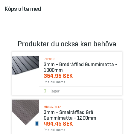
Köps ofta med
Produkter du också kan behöva
RTB0310
3mm - Bredräfflad Gummimatta -
1000mm
354,95 SEK
Pris inkl. moms
I lager
MR65G-30-12
3mm - Smalräfflad Grå
Gummimatta - 1200mm
494,45 SEK
Pris inkl. moms