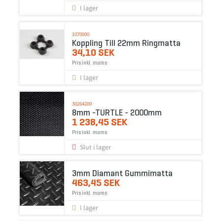
I lager
1070000
Koppling Till 22mm Ringmatta
34,10 SEK
Pris inkl. moms
I lager
30264200
8mm -TURTLE - 2000mm
1 238,45 SEK
Pris inkl. moms
Slut i lager
3mm Diamant Gummimatta
463,45 SEK
Pris inkl. moms
I lager