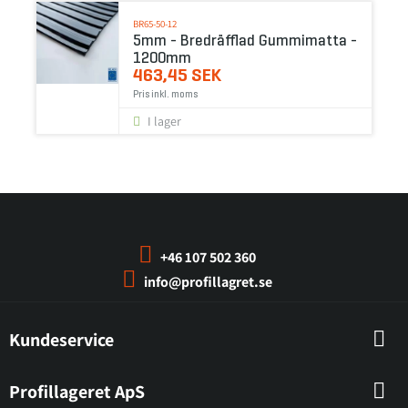
BR65-50-12
5mm - Bredräfflad Gummimatta -
1200mm
463,45 SEK
Pris inkl. moms
I lager
+46 107 502 360
info@profillagret.se
Kundeservice
Profillageret ApS