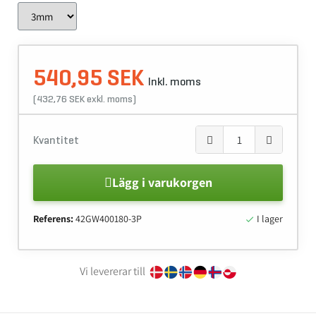
540,95 SEK
Inkl. moms
(432,76 SEK exkl. moms)
Kvantitet
Lägg i varukorgen
Referens:
42GW400180-3P
I lager

Vi levererar till