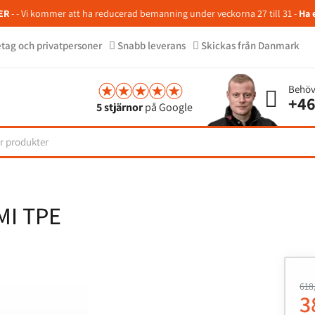
ER
- - Vi kommer att ha reducerad bemanning under veckorna 27 till 31 -
Ha 
retag och privatpersoner
Snabb leverans
Skickas från Danmark
Behöv
+46
5 stjärnor
på Google
I TPE
618
3