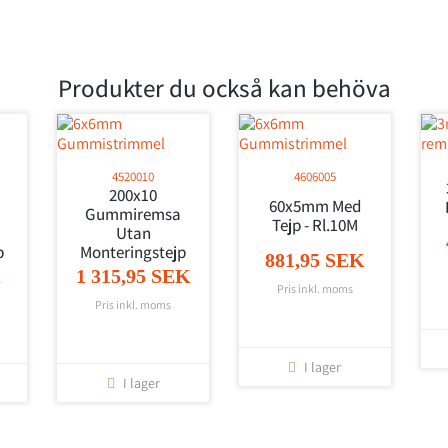
Produkter du också kan behöva
4520010
4606005
200x10
60x5mm Med
Gummiremsa
Tejp - Rl.10M
Utan
p
Monteringstejp
881,95 SEK
K
1 315,95 SEK
Pris inkl. moms
Pris inkl. moms
I lager
I lager