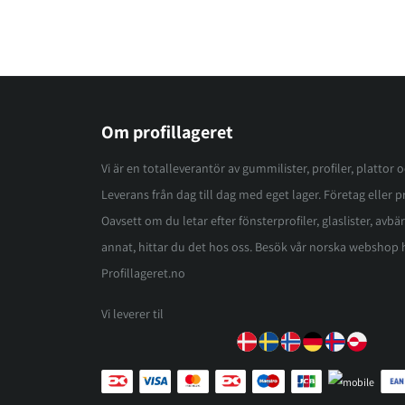
Om profillageret
Vi är en totalleverantör av gummilister, profiler, plattor 
Leverans från dag till dag med eget lager. Företag eller pri
Oavsett om du letar efter fönsterprofiler, glaslister, avbär
annat, hittar du det hos oss. Besök vår norska webshop 
Profillageret.no
Vi leverer til