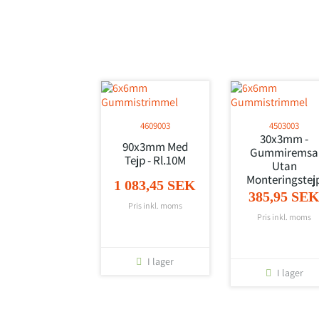
4609003
4503003
30x3mm -
90x3mm Med
Gummiremsa
Tejp - Rl.10M
Utan
Monteringstej
1 083,45 SEK
385,95 SE
Pris inkl. moms
Pris inkl. moms
I lager
I lager