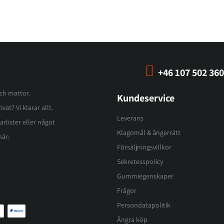
+46 107 502 360
och mattor.
Kundeservice
vat? Vi klarar allt.
Leverans
arlister eller något
Klagomål & ångerrätt
här:
Försäljningsvillkor
Sekretesspolicy
Gummiegenskaper
Frågor
Persondatapolitik
Ångra köp