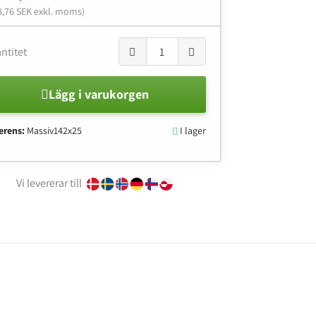
8,76 SEK exkl. moms)
ntitet
Lägg i varukorgen
erens:
Massiv142x25
I lager

Vi levererar till