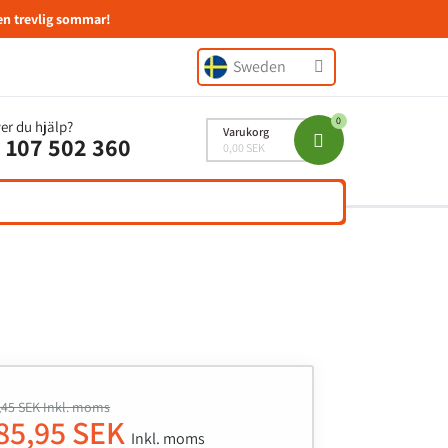
en trevlig sommar!
Sweden
er du hjälp?
Varukorg
 107 502 360
0,00 SEK
,45 SEK Inkl. moms
85,95 SEK
Inkl. moms