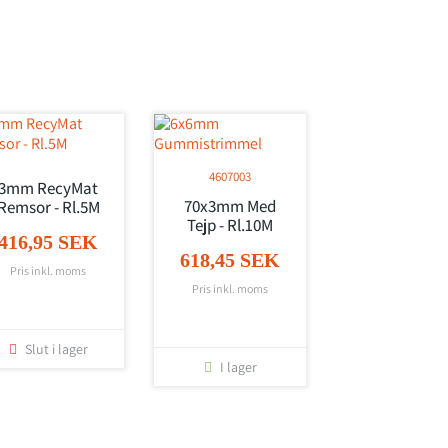
4607003
3mm RecyMat
70x3mm Med
Remsor - Rl.5M
Tejp - Rl.10M
416,95 SEK
618,45 SEK
Pris inkl. moms
Pris inkl. moms
Slut i lager
I lager