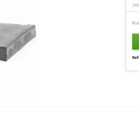
(30
Kva
Ref