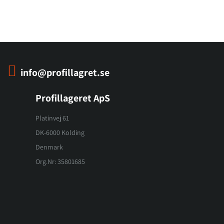
info@profillagret.se
Profillageret ApS
Platinvej 61
DK-6000 Kolding
Denmark
Org.Nr: 35801685