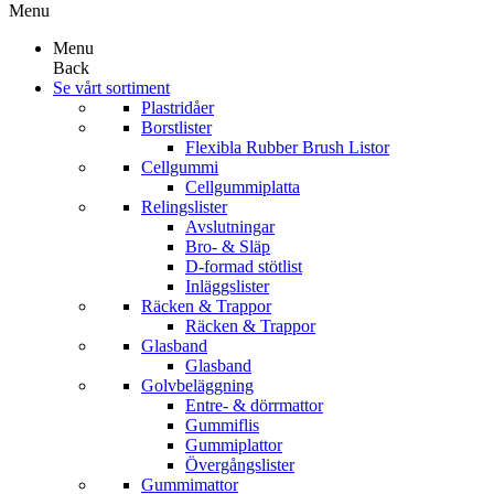
Menu
Menu
Back
Se vårt sortiment
Plastridåer
Borstlister
Flexibla Rubber Brush Listor
Cellgummi
Cellgummiplatta
Relingslister
Avslutningar
Bro- & Släp
D-formad stötlist
Inläggslister
Räcken & Trappor
Räcken & Trappor
Glasband
Glasband
Golvbeläggning
Entre- & dörrmattor
Gummiflis
Gummiplattor
Övergångslister
Gummimattor