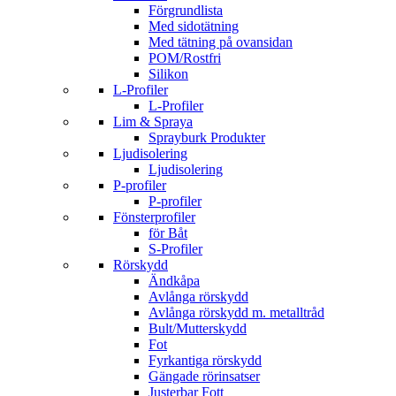
Förgrundlista
Med sidotätning
Med tätning på ovansidan
POM/Rostfri
Silikon
L-Profiler
L-Profiler
Lim & Spraya
Sprayburk Produkter
Ljudisolering
Ljudisolering
P-profiler
P-profiler
Fönsterprofiler
för Båt
S-Profiler
Rörskydd
Ändkåpa
Avlånga rörskydd
Avlånga rörskydd m. metalltråd
Bult/Mutterskydd
Fot
Fyrkantiga rörskydd
Gängade rörinsatser
Justerbar Fott