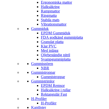
Ergonomiska mattor
Halksäkring
Rampmattor
Ringmatta
Stabila mats
Vibrationsmattor
Gummiduk
EPDM Gummiduk
FDA godkänd gummiplatta
Granulat platta
Klar PVC
Med inlägg
Oljebeständig nitril
Svampgummiplatta
Gummisnören
NBR
Gummistroppar
Gummistroppar
Gummistrimlor
EPDM Remsor
Halksäkring i rullar
Rektangulär Fast
H-Profiler
H-Profiler
Kantlister