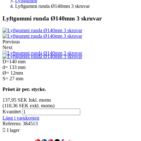
Lyftgummi
Lyftgummi runda Ø140mm 3 skruvar
Lyftgummi runda Ø140mm 3 skruvar
Previous
Next
D=140 mm
d= 133 mm
Ø= 12mm
S= 27 mm
Priset är per. stycke.
137,95 SEK
Inkl. moms
(110,36 SEK exkl. moms)
Kvantitet
Lägg i varukorgen
Referens:
384513

I lager