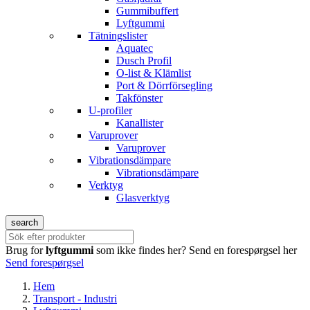
Gummibuffert
Lyftgummi
Tätningslister
Aquatec
Dusch Profil
O-list & Klämlist
Port & Dörrförsegling
Takfönster
U-profiler
Kanallister
Varuprover
Varuprover
Vibrationsdämpare
Vibrationsdämpare
Verktyg
Glasverktyg
search
Brug for
lyftgummi
som ikke findes her?
Send en forespørgsel her
Send forespørgsel
Hem
Transport - Industri