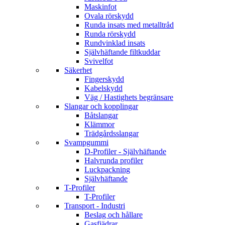
Maskinfot
Ovala rörskydd
Runda insats med metalltråd
Runda rörskydd
Rundvinklad insats
Självhäftande filtkuddar
Svivelfot
Säkerhet
Fingerskydd
Kabelskydd
Väg / Hastighets begränsare
Slangar och kopplingar
Båtslangar
Klämmor
Trädgårdsslangar
Svampgummi
D-Profiler - Självhäftande
Halvrunda profiler
Luckpackning
Självhäftande
T-Profiler
T-Profiler
Transport - Industri
Beslag och hållare
Gasfjädrar