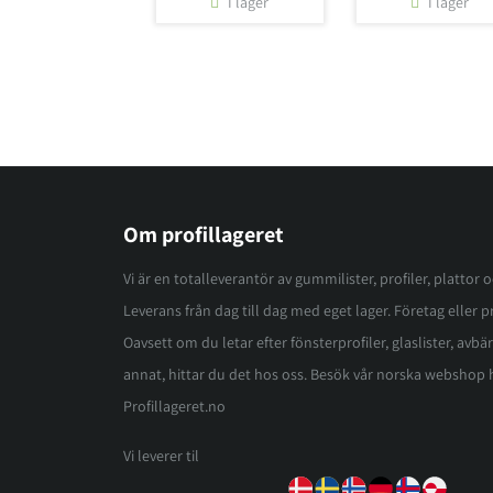
I lager
I lager
Om profillageret
Vi är en totalleverantör av gummilister, profiler, plattor 
Leverans från dag till dag med eget lager. Företag eller pri
Oavsett om du letar efter fönsterprofiler, glaslister, avbär
annat, hittar du det hos oss. Besök vår norska webshop 
Profillageret.no
Vi leverer til