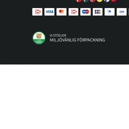
VI STÖDJER
MILJÖVÄNLIG FÖRPACKNING