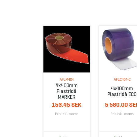
AFLM404
AFLC404-C
4x400mm
4x400mm
Plastridå
Plastridå ECO
MARKER
153,45 SEK
5 580,00 SE
Pris inkl. moms
Pris inkl. moms