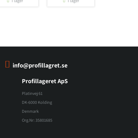
I lager
I lager
info@profillagret.se
Profillageret ApS
Platinvej 61
DK-6000 Kolding
Denmark
Org.Nr: 35801685