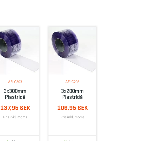
AFLC303
AFLC203
3x300mm
3x200mm
Plastridå
Plastridå
137,95 SEK
106,95 SEK
Pris inkl. moms
Pris inkl. moms