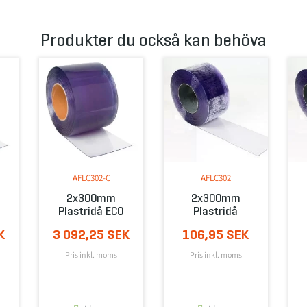
Produkter du också kan behöva
AFLC302-C
AFLC302
2x300mm
2x300mm
Plastridå ECO
Plastridå
K
3 092,25 SEK
106,95 SEK
Pris inkl. moms
Pris inkl. moms