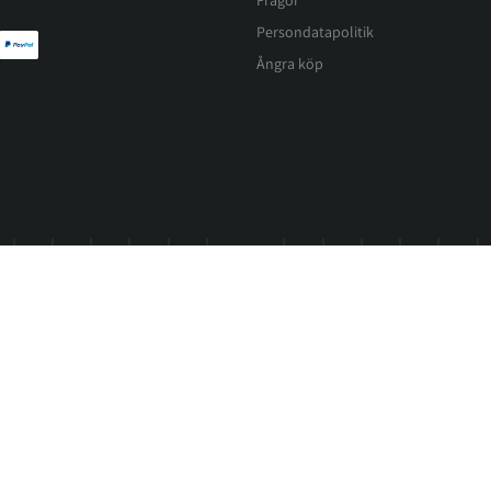
Persondatapolitik
Ångra köp