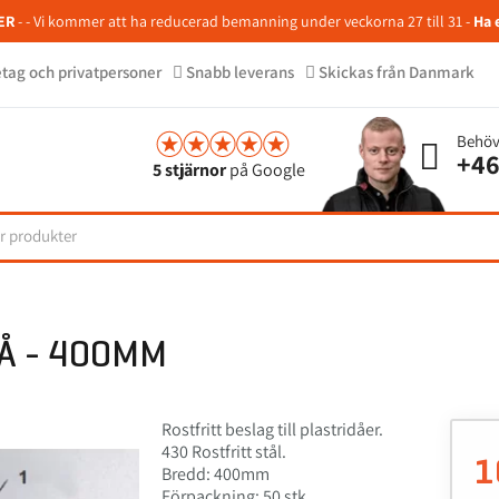
ER
- - Vi kommer att ha reducerad bemanning under veckorna 27 till 31 -
Ha 
retag och privatpersoner
Snabb leverans
Skickas från Danmark
Behöv
+46
5 stjärnor
på Google
DÅ - 400MM
Rostfritt beslag till plastridåer.
430 Rostfritt stål.
1
Bredd: 400mm
Förpackning: 50 stk.