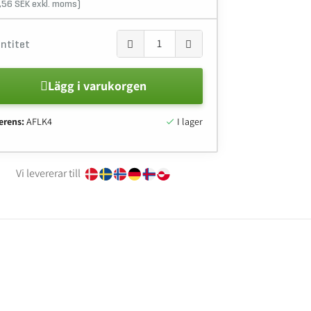
,56 SEK exkl. moms)
ntitet
Lägg i varukorgen
erens:
AFLK4
I lager

Vi levererar till