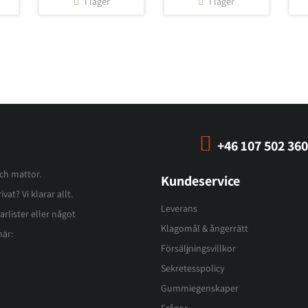
I lager
I lager
+46 107 502 360
och mattor.
Kundeservice
vat? Vi klarar allt.
Leverans
arlister eller något
Klagomål & ångerrätt
här:
Försäljningsvillkor
Sekretesspolicy
Gummiegenskaper
Frågor