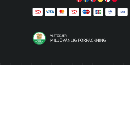
VI STÖDJER
MILJÖVÄNLIG FÖRPACKNING