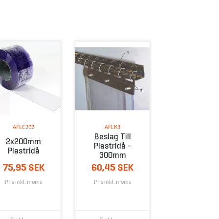
AFLC202
AFLK3
Beslag Till
2x200mm
Plastridå -
Plastridå
300mm
75,95 SEK
60,45 SEK
Pris inkl. moms
Pris inkl. moms