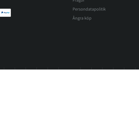
Persondatapolitik
Ångra köp