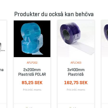
Produkter du också kan behöva
AFLP202
AFLC403
na
2x200mm
3x400mm
Plastridå POLAR
Plastridå
85,25 SEK
162,75 SEK
Pris inkl. moms
Pris inkl. moms