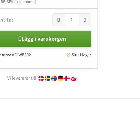
,56 SEK exkl. moms)
ntitet
Lägg i varukorgen
erens:
AFLWB302
Slut i lager

Vi levererar till