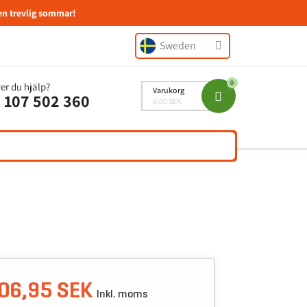
en trevlig sommar!
Sweden
er du hjälp?
Varukorg
 107 502 360
0,00 SEK
06,95 SEK
Inkl. moms