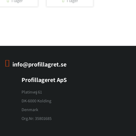
I lager
I lager
info@profillagret.se
Profillageret ApS
Platinvej 61
DK-6000 Kolding
Denmark
Org.Nr: 35801685