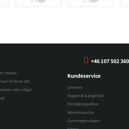
I lager
I lager
+46 107 502 360
och mattor.
Kundeservice
vat? Vi klarar allt.
Leverans
arlister eller något
Klagomål & ångerrätt
här:
Försäljningsvillkor
Sekretesspolicy
Gummiegenskaper
Frågor