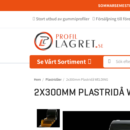
SOMMARSEMEST
Stort utbud av gummiprofiler
Försäljning till fö
Se Vårt Sortiment
Hem
Plastridåer
2x300mm Plastridå WELDING
2X300MM PLASTRIDÅ 