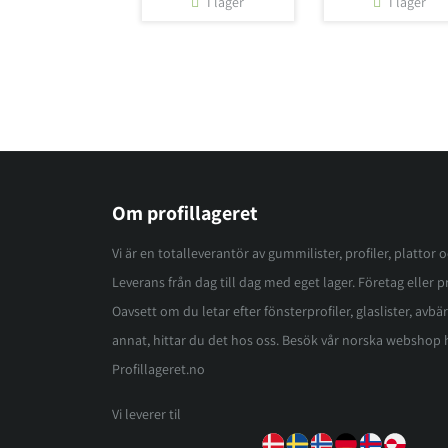
I lager
I lager
Om profillageret
Vi är en totalleverantör av gummilister, profiler, plattor 
Leverans från dag till dag med eget lager. Företag eller pri
Oavsett om du letar efter fönsterprofiler, glaslister, avbär
annat, hittar du det hos oss. Besök vår norska webshop 
Profillageret.no
Vi leverer til