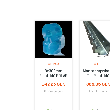
AFLP303
AFLP1
3x300mm
Monteringsske
Plastridå POLAR
Till Plastridå
147,25 SEK
385,95 SEK
Pris inkl. moms
Pris inkl. moms