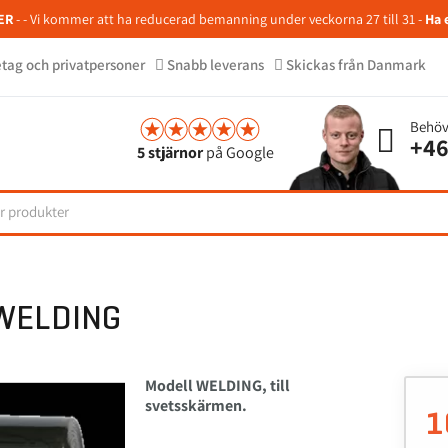
ER
- - Vi kommer att ha reducerad bemanning under veckorna 27 till 31 -
Ha 
retag och privatpersoner
Snabb leverans
Skickas från Danmark
Behöv
+46
5 stjärnor
på Google
WELDING
Modell WELDING, till
svetsskärmen.
1