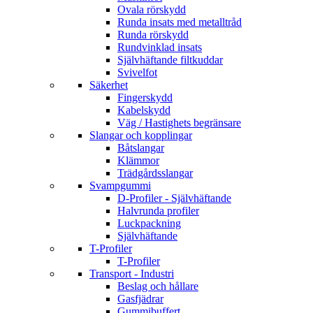
Ovala rörskydd
Runda insats med metalltråd
Runda rörskydd
Rundvinklad insats
Självhäftande filtkuddar
Svivelfot
Säkerhet
Fingerskydd
Kabelskydd
Väg / Hastighets begränsare
Slangar och kopplingar
Båtslangar
Klämmor
Trädgårdsslangar
Svampgummi
D-Profiler - Självhäftande
Halvrunda profiler
Luckpackning
Självhäftande
T-Profiler
T-Profiler
Transport - Industri
Beslag och hållare
Gasfjädrar
Gummibuffert