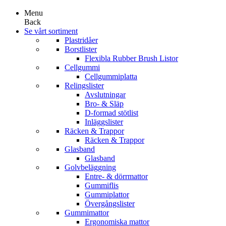
Menu
Back
Se vårt sortiment
Plastridåer
Borstlister
Flexibla Rubber Brush Listor
Cellgummi
Cellgummiplatta
Relingslister
Avslutningar
Bro- & Släp
D-formad stötlist
Inläggslister
Räcken & Trappor
Räcken & Trappor
Glasband
Glasband
Golvbeläggning
Entre- & dörrmattor
Gummiflis
Gummiplattor
Övergångslister
Gummimattor
Ergonomiska mattor