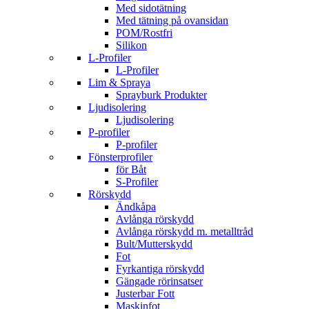
Med sidotätning
Med tätning på ovansidan
POM/Rostfri
Silikon
L-Profiler
L-Profiler
Lim & Spraya
Sprayburk Produkter
Ljudisolering
Ljudisolering
P-profiler
P-profiler
Fönsterprofiler
för Båt
S-Profiler
Rörskydd
Ändkåpa
Avlånga rörskydd
Avlånga rörskydd m. metalltråd
Bult/Mutterskydd
Fot
Fyrkantiga rörskydd
Gängade rörinsatser
Justerbar Fott
Maskinfot