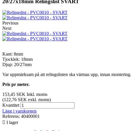
20/27x18mm Relingslist SVART
Previous
Next
Kant: 8mm
Tjocklek: 18mm
Djup: 20/27mm
Var uppmärksam på att relingslisten ska värmas upp, innan montering
Pris pr meter.
153,45 SEK
Inkl. moms
(122,76 SEK exkl. moms)
Kvantitet
Lägg i varukorgen
Referens:
40400001

I lager