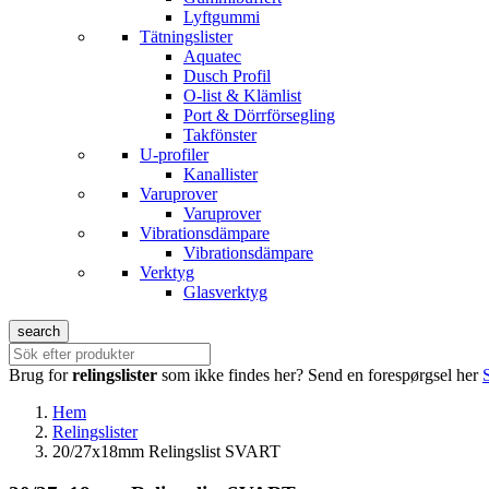
Lyftgummi
Tätningslister
Aquatec
Dusch Profil
O-list & Klämlist
Port & Dörrförsegling
Takfönster
U-profiler
Kanallister
Varuprover
Varuprover
Vibrationsdämpare
Vibrationsdämpare
Verktyg
Glasverktyg
search
Brug for
relingslister
som ikke findes her?
Send en forespørgsel her
Hem
Relingslister
20/27x18mm Relingslist SVART