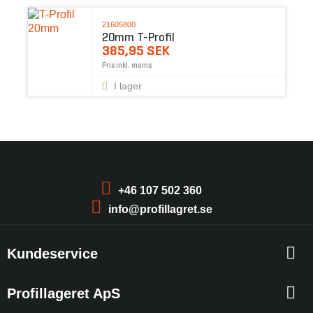
21605800
20mm T-Profil
385,95 SEK
Pris inkl. moms
I lager
+46 107 502 360
info@profillagret.se
Kundeservice
Profillageret ApS