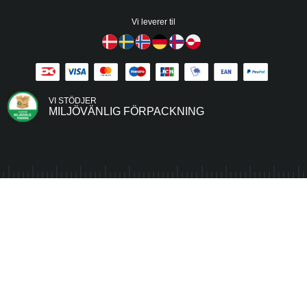
Vi leverer til
VI STÖDJER
MILJÖVÄNLIG FÖRPACKNING