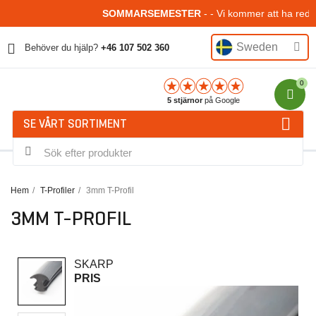
SOMMARSEMESTER
- - Vi kommer att ha reduc
Sweden
Behöver du hjälp?
+46 107 502 360
5 stjärnor
på Google
SE VÅRT SORTIMENT
Hem
T-Profiler
3mm T-Profil
3MM T-PROFIL
SKARP
PRIS