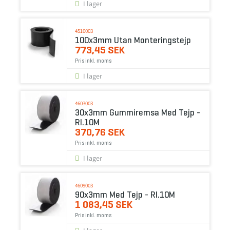
I lager
4510003
100x3mm Utan Monteringstejp
773,45 SEK
Pris inkl. moms
I lager
4603003
30x3mm Gummiremsa Med Tejp -
Rl.10M
370,76 SEK
Pris inkl. moms
I lager
4609003
90x3mm Med Tejp - Rl.10M
1 083,45 SEK
Pris inkl. moms