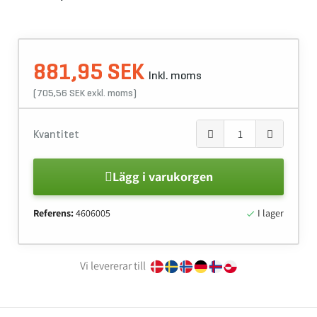
881,95 SEK
Inkl. moms
(705,56 SEK exkl. moms)
Kvantitet
Lägg i varukorgen
Referens:
4606005
I lager

Vi levererar till