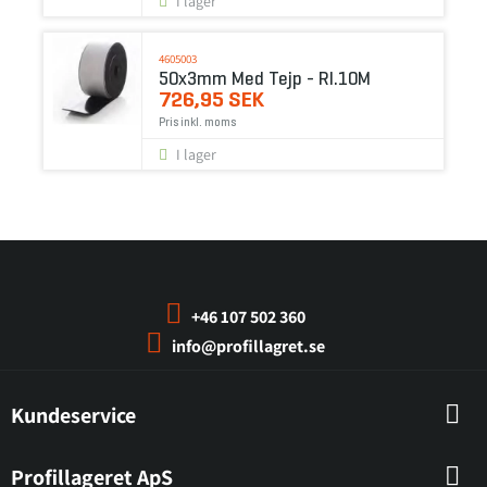
I lager
4605003
50x3mm Med Tejp - Rl.10M
726,95 SEK
Pris inkl. moms
I lager
+46 107 502 360
info@profillagret.se
Kundeservice
Profillageret ApS