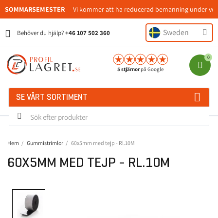
SOMMARSEMESTER
- - Vi kommer att ha reducerad bemanning under veckor
Sweden
Behöver du hjälp?
+46 107 502 360
5 stjärnor
på Google
SE VÅRT SORTIMENT
Hem
Gummistrimlor
60x5mm med tejp - Rl.10M
60X5MM MED TEJP - RL.10M