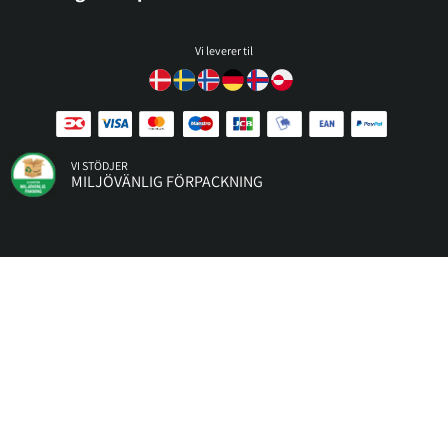
Vi leverer til
VI STÖDJER
MILJÖVÄNLIG FÖRPACKNING