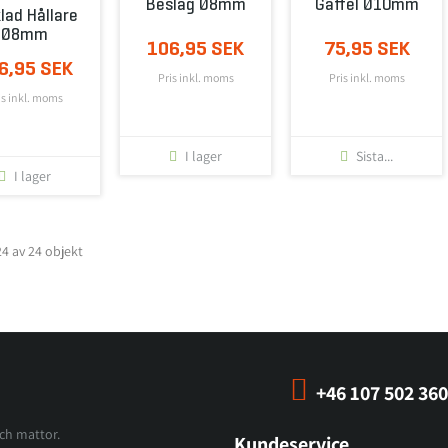
Beslag Ø8mm
Gaffel Ø10mm
lad Hållare
Ø8mm
106,95 SEK
75,95 SEK
6,95 SEK
Pris inkl. moms
Pris inkl. moms
is inkl. moms
I lager
Sista...
I lager
24 av 24 objekt
+46 107 502 360
och mattor.
Kundeservice