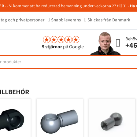
ER
- - Vi kommer att ha reducerad bemanning under veckorna 27 till 31 -
Ha 
retag och privatpersoner
Snabb leverans
Skickas från Danmark
Behöv
+46
5 stjärnor
på Google
TILLBEHÖR