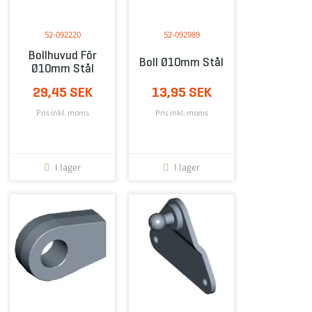
52-092220
52-092989
Bollhuvud För
Boll Ø10mm Stål
Ø10mm Stål
29,45 SEK
13,95 SEK
Pris inkl. moms
Pris inkl. moms
I lager
I lager