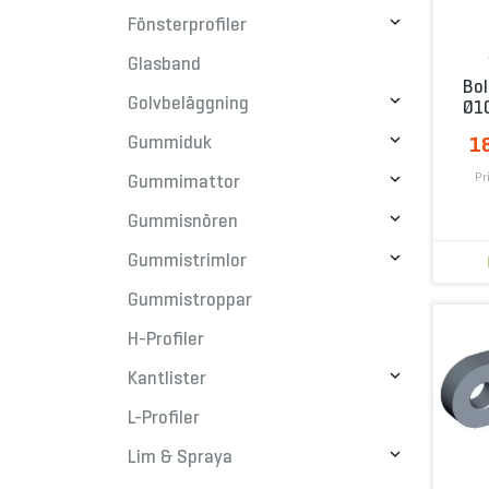

Fönsterprofiler
Glasband
Bol

Golvbeläggning
Ø1

Gummiduk
1
Pr

Gummimattor

Gummisnören

Gummistrimlor
Gummistroppar
H-Profiler

Kantlister
L-Profiler

Lim & Spraya