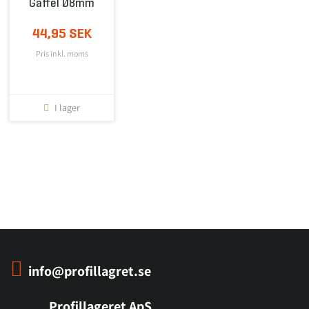
Gaffel Ø8mm
44,95 SEK
Pris inkl. moms
I lager
info@profillagret.se
Profillageret ApS