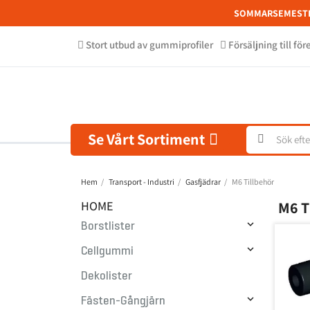
SOMMARSEMEST
Stort utbud av gummiprofiler
Försäljning till fö
Se Vårt Sortiment
Hem
Transport - Industri
Gasfjädrar
M6 Tillbehör
HOME
M6 

Borstlister

Cellgummi
Dekolister

Fästen-Gångjärn