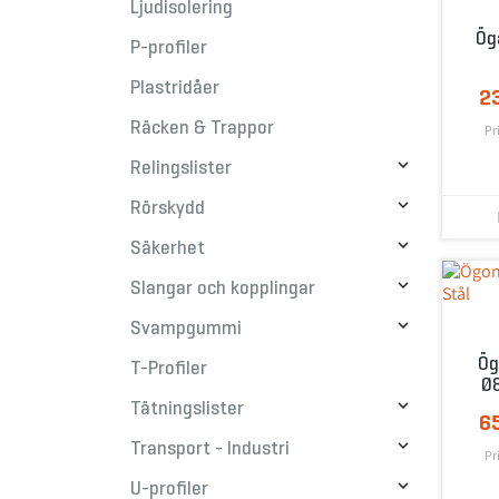
Ljudisolering
Ög
P-profiler
Plastridåer
2
Räcken & Trappor
Pr

Relingslister

Rörskydd

Säkerhet

Slangar och kopplingar

Svampgummi
Ög
T-Profiler
Ø

Tätningslister
6

Transport - Industri
Pr

U-profiler