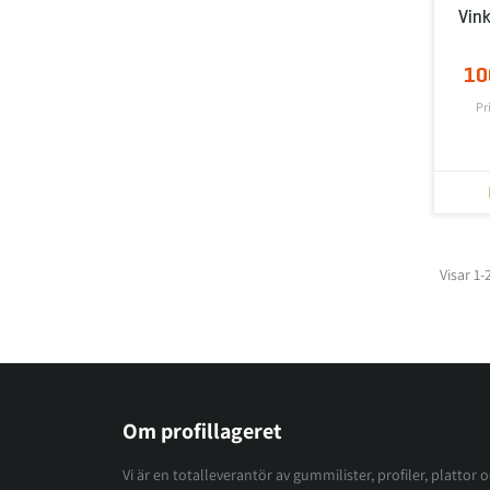
Vink
10
Pr
Visar 1-
Om profillageret
Vi är en totalleverantör av gummilister, profiler, plattor 