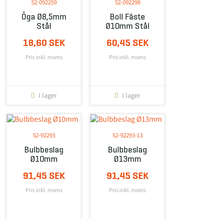
52-092259
52-092298
Öga Ø8,5mm
Boll Fäste
Stål
Ø10mm Stål
18,60 SEK
60,45 SEK
Pris inkl. moms
Pris inkl. moms
I lager
I lager
52-92293
52-92293-13
Bulbbeslag
Bulbbeslag
Ø10mm
Ø13mm
91,45 SEK
91,45 SEK
Pris inkl. moms
Pris inkl. moms