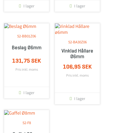
I lager
I lager
52-BB01Z06
52-BA30Z06
Beslag Ø6mm
Vinklad Hållare
Ø6mm
131,75 SEK
106,95 SEK
Pris inkl. moms
Pris inkl. moms
I lager
I lager
52-F8