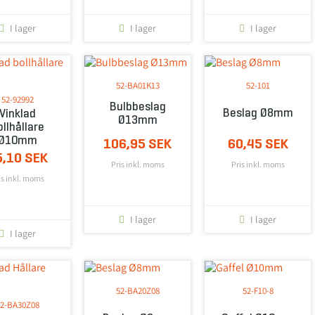
I lager
I lager
I lager
52-BA01K13
52-101
52-92992
Bulbbeslag
Beslag Ø8mm
Vinklad
Ø13mm
llhållare
Ø10mm
106,95 SEK
60,45 SEK
5,10 SEK
Pris inkl. moms
Pris inkl. moms
is inkl. moms
I lager
I lager
I lager
52-BA20Z08
52-F10-8
2-BA30Z08