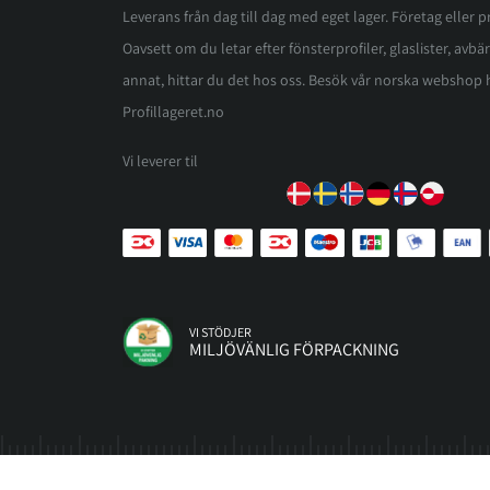
Leverans från dag till dag med eget lager. Företag eller pri
Oavsett om du letar efter fönsterprofiler, glaslister, avbär
annat, hittar du det hos oss. Besök vår norska webshop 
Profillageret.no
Vi leverer til
VI STÖDJER
MILJÖVÄNLIG FÖRPACKNING