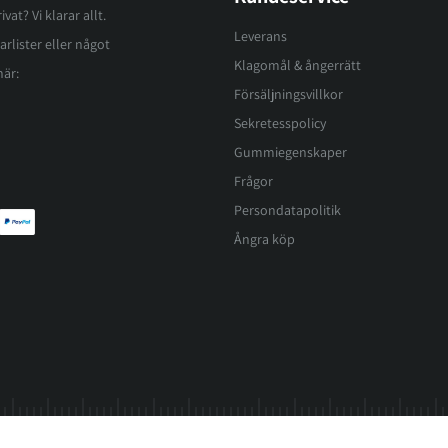
vat? Vi klarar allt.
Leverans
arlister eller något
Klagomål & ångerrätt
här:
Försäljningsvillkor
Sekretesspolicy
Gummiegenskaper
Frågor
Persondatapolitik
Ångra köp