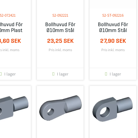
52-072421
52-092221
52-ST-092216
lhuvud För
Bollhuvud För
Bollhuvud För
0mm Plast
Ø10mm Stål
Ø10mm Stål
8,60 SEK
23,25 SEK
27,90 SEK
is inkl. moms
Pris inkl. moms
Pris inkl. moms
I lager
I lager
I lager