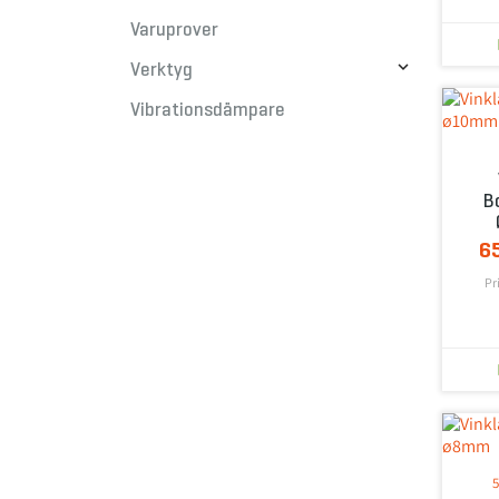
Varuprover

Verktyg
Vibrationsdämpare
Bo
6
Pr
5