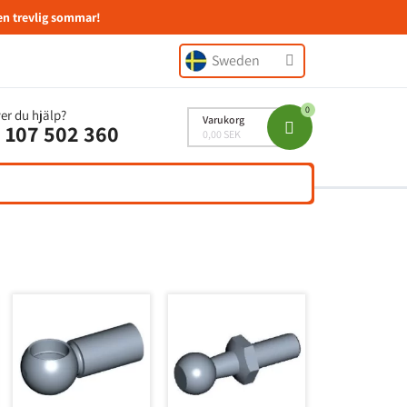
en trevlig sommar!
Sweden
er du hjälp?
Varukorg
 107 502 360
0,00 SEK