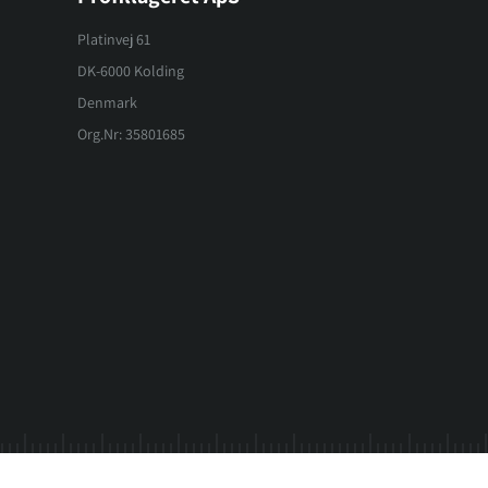
Platinvej 61
DK-6000 Kolding
Denmark
Org.Nr: 35801685