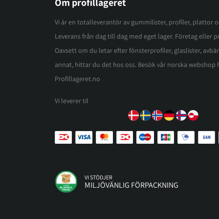
Om profillageret
Vi är en totalleverantör av gummilister, profiler, plattor 
Leverans från dag till dag med eget lager. Företag eller pri
Oavsett om du letar efter fönsterprofiler, glaslister, avbär
annat, hittar du det hos oss. Besök vår norska webshop 
Profillageret.no
Vi leverer til
VI STÖDJER
MILJÖVÄNLIG FÖRPACKNING