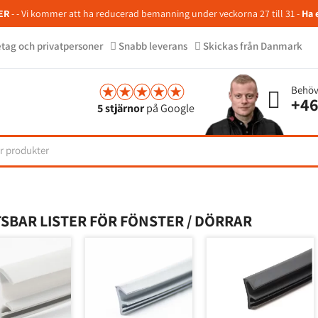
ER
- - Vi kommer att ha reducerad bemanning under veckorna 27 till 31 -
Ha 
retag och privatpersoner
Snabb leverans
Skickas från Danmark
Behöv
+46
5 stjärnor
på Google
SBAR LISTER FÖR FÖNSTER / DÖRRAR