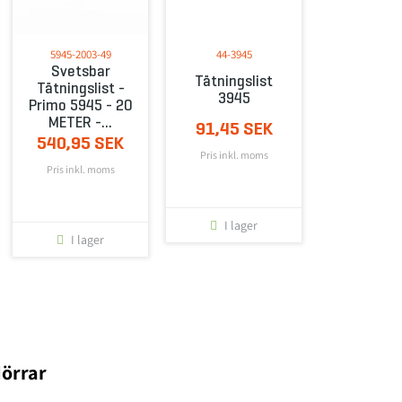
5945-2003-49
44-3945
Svetsbar
Tätningslist
Tätningslist -
3945
Primo 5945 - 20
METER -...
91,45 SEK
540,95 SEK
Pris inkl. moms
Pris inkl. moms
I lager
I lager
dörrar