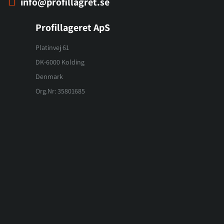
info@profillagret.se
Profillageret ApS
Platinvej 61
DK-6000 Kolding
Denmark
Org.Nr: 35801685