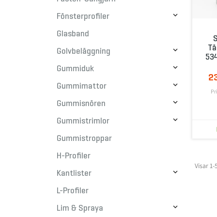

Fönsterprofiler
Glasband
S
Tä

Golvbeläggning
534

Gummiduk
2

Gummimattor
Pr

Gummisnören

Gummistrimlor
Gummistroppar
H-Profiler
Visar 1-

Kantlister
L-Profiler

Lim & Spraya