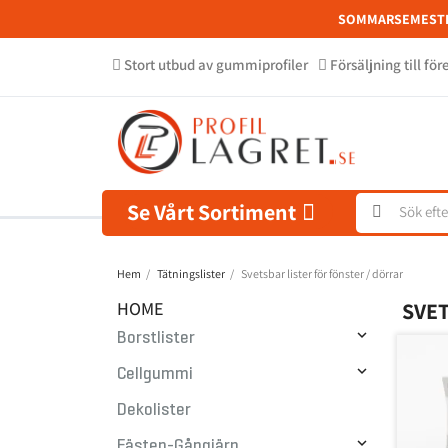
SOMMARSEMEST
Stort utbud av gummiprofiler
Försäljning till fö
Se Vårt Sortiment
Hem
Tätningslister
Svetsbar lister för fönster / dörrar
HOME
SVET

Borstlister

Cellgummi
Dekolister

Fästen-Gångjärn