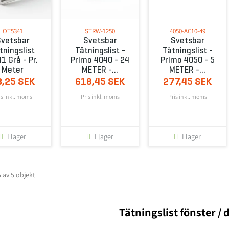
OT5341
STRW-1250
4050-AC10-49
vetsbar
Svetsbar
Svetsbar
tningslist
Tätningslist -
Tätningslist -
1 Grå - Pr.
Primo 4040 - 24
Primo 4050 - 5
Meter
METER -...
METER -...
3,25 SEK
618,45 SEK
277,45 SEK
is inkl. moms
Pris inkl. moms
Pris inkl. moms
I lager
I lager
I lager
5 av 5 objekt
Tätningslist fönster / 