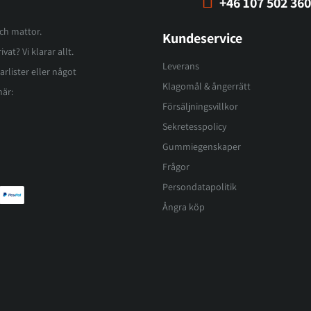
+46 107 502 360
och mattor.
Kundeservice
vat? Vi klarar allt.
Leverans
arlister eller något
Klagomål & ångerrätt
här:
Försäljningsvillkor
Sekretesspolicy
Gummiegenskaper
Frågor
Persondatapolitik
Ångra köp