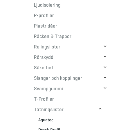
Ljudisolering
P-profiler
Plastridåer
Räcken & Trappor

Relingslister

Rörskydd

Säkerhet

Slangar och kopplingar

Svampgummi
T-Profiler

Tätningslister
Aquatec
Dusch Profil