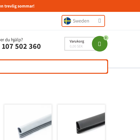
en trevlig sommar!
Sweden
er du hjälp?
Varukorg
 107 502 360
0,00 SEK